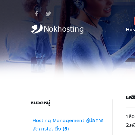
Hos
เส
หมวดหมู่
1.ล
Hosting Management คู่มือการ
2.คล
จัดการโฮสติ้ง (
5
)