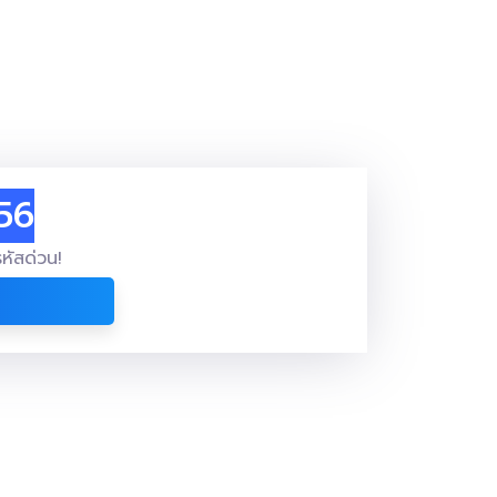
56
หัสด่วน!